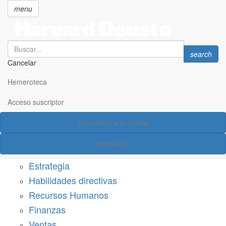
menu
Search
Search
search
Cancelar
Pasar
SECCIONES
al
Hemeroteca
Suscríbete a Harvard Deusto
contenido
principal
Acceso suscriptor
Acceso suscriptor
Suscríbete a la revista
Categorías
Newsletter
Márketing
Estrategia
Habilidades directivas
Recursos Humanos
Finanzas
Ventas