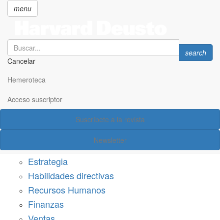
menu
Search
Search
search
Cancelar
Pasar
SECCIONES
al
Hemeroteca
Suscríbete a Harvard Deusto
contenido
principal
Acceso suscriptor
Acceso suscriptor
Suscríbete a la revista
Categorías
Newsletter
Márketing
Estrategia
Habilidades directivas
Recursos Humanos
Finanzas
Ventas