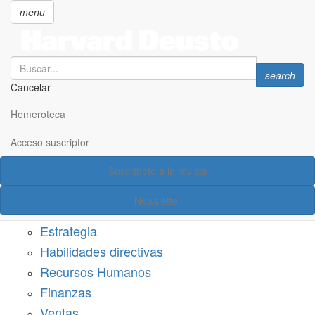
menu
Search
Search
search
Cancelar
Pasar
SECCIONES
al
Hemeroteca
Suscríbete a Harvard Deusto
contenido
principal
Acceso suscriptor
Acceso suscriptor
Suscríbete a la revista
Categorías
Newsletter
Márketing
Estrategia
Habilidades directivas
Recursos Humanos
Finanzas
Ventas