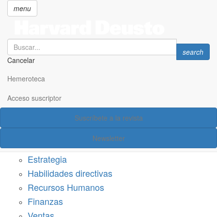
menu
Search
Search
search
Cancelar
Pasar
SECCIONES
al
Hemeroteca
Suscríbete a Harvard Deusto
contenido
principal
Acceso suscriptor
Acceso suscriptor
Suscríbete a la revista
Categorías
Newsletter
Márketing
Estrategia
Habilidades directivas
Recursos Humanos
Finanzas
Ventas