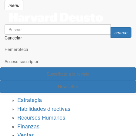
menu
Search
Search
search
Cancelar
Pasar
SECCIONES
al
Hemeroteca
Suscríbete a Harvard Deusto
contenido
principal
Acceso suscriptor
Acceso suscriptor
Suscríbete a la revista
Categorías
Newsletter
Márketing
Estrategia
Habilidades directivas
Recursos Humanos
Finanzas
Ventas