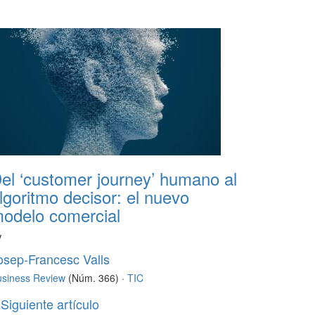
el ‘customer journey’ humano al
lgoritmo decisor: el nuevo
odelo comercial
V
osep-Francesc Valls
usiness Review
(Núm. 366) ·
TIC
Siguiente artículo