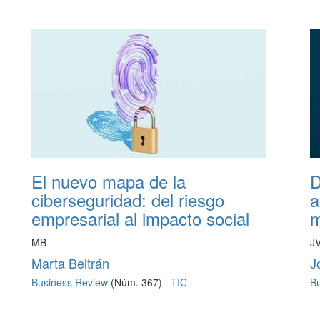
El nuevo mapa de la
D
ciberseguridad: del riesgo
a
empresarial al impacto social
m
MB
J
Marta Beltrán
J
Business Review
(Núm. 367) ·
TIC
B