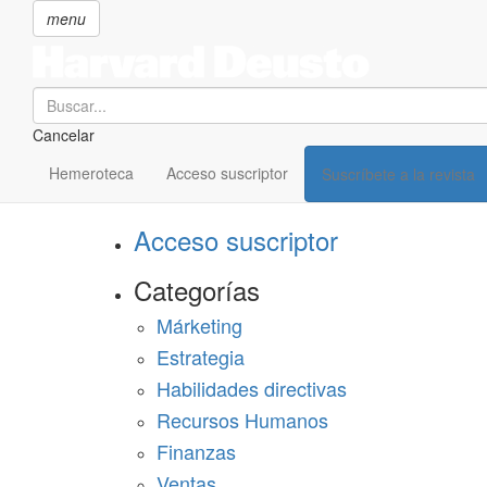
menu
Search
Cancelar
Pasar
SECCIONES
al
Hemeroteca
Acceso suscriptor
Suscríbete a la revista
Suscríbete a Harvard Deusto
contenido
principal
Acceso suscriptor
Categorías
Márketing
Estrategia
Habilidades directivas
Recursos Humanos
Finanzas
Ventas