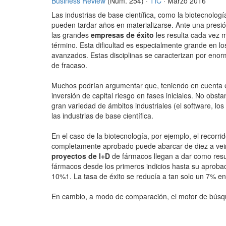
Business Review
(Núm. 254) ·
TIC
· Marzo 2016
Las industrias de base científica, como la biotecnologí
pueden tardar años en materializarse. Ante una presi
las grandes
empresas de éxito
les resulta cada vez má
término. Esta dificultad es especialmente grande en lo
avanzados. Estas disciplinas se caracterizan por eno
de fracaso.
Muchos podrían argumentar que, teniendo en cuenta est
inversión de capital riesgo en fases iniciales. No obst
gran variedad de ámbitos industriales (el software, los
las industrias de base científica.
En el caso de la biotecnología, por ejemplo, el reco
completamente aprobado puede abarcar de diez a veint
proyectos de I+D
de fármacos llegan a dar como resu
fármacos desde los primeros indicios hasta su aprobac
10%1. La tasa de éxito se reducía a tan solo un 7% en
En cambio, a modo de comparación, el motor de búsq