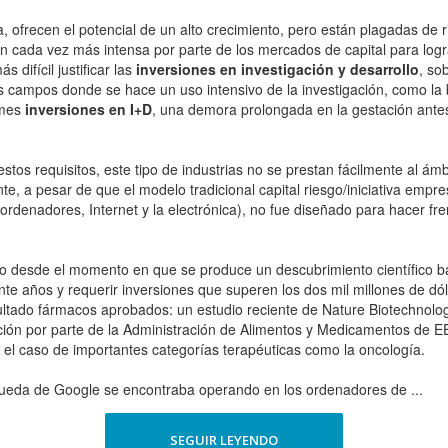
a, ofrecen el potencial de un alto crecimiento, pero están plagadas de 
ón cada vez más intensa por parte de los mercados de capital para log
s difícil justificar las
inversiones en investigación y desarrollo
, so
s campos donde se hace un uso intensivo de la investigación, como la b
rmes
inversiones en I+D
, una demora prolongada en la gestación antes 
os requisitos, este tipo de industrias no se prestan fácilmente al ámb
ante, a pesar de que el modelo tradicional capital riesgo/iniciativa emp
 ordenadores, Internet y la electrónica), no fue diseñado para hacer fre
rrido desde el momento en que se produce un descubrimiento científico
e años y requerir inversiones que superen los dos mil millones de dó
ltado fármacos aprobados: un estudio reciente de Nature Biotechnology 
ión por parte de la Administración de Alimentos y Medicamentos de EE.
 el caso de importantes categorías terapéuticas como la oncología.
ueda de Google se encontraba operando en los ordenadores de ...
SEGUIR LEYENDO