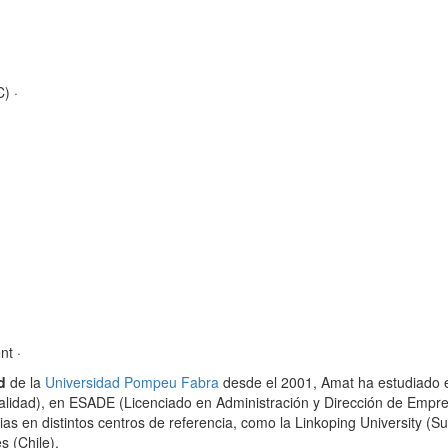
OC)
·
nt
·
d
de la
Universidad Pompeu Fabra
desde el 2001, Amat ha estudiado 
alidad), en ESADE (Licenciado en Administración y Dirección de Empr
s en distintos centros de referencia, como la Linkoping University (S
s (Chile).