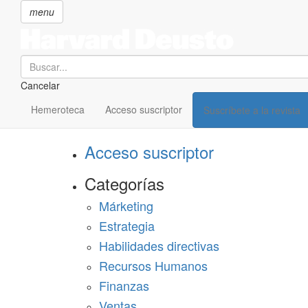
menu
Search
Cancelar
Pasar
SECCIONES
al
Hemeroteca
Acceso suscriptor
Suscríbete a la revista
Suscríbete a Harvard Deusto
contenido
principal
Acceso suscriptor
Categorías
Márketing
Estrategia
Habilidades directivas
Recursos Humanos
Finanzas
Ventas