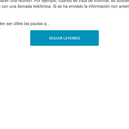
acer una reunión. Por ejemplo, cuando se trata de informar, es suficien
con una llamada telefónica. Si se ha enviado la información con anter
 ser útiles las pautas q...
SEGUIR LEYENDO