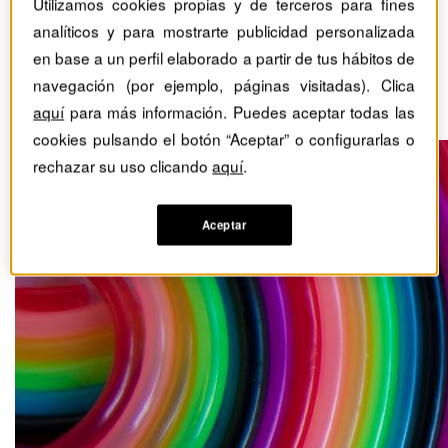
Utilizamos cookies propias y de terceros para fines
Los desafíos de agilizar la
analíticos y para mostrarte publicidad personalizada
en base a un perfil elaborado a partir de tus hábitos de
gestión estratégica de la
navegación (por ejemplo, páginas visitadas). Clica
organización
aquí
para más información. Puedes aceptar todas las
cookies pulsando el botón “Aceptar” o configurarlas o
rechazar su uso clicando
aquí
.
Aceptar