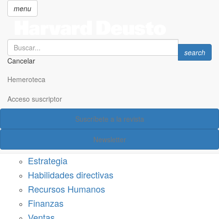
menu
Search
Search
search
Cancelar
Pasar
SECCIONES
al
Hemeroteca
Suscríbete a Harvard Deusto
contenido
principal
Acceso suscriptor
Acceso suscriptor
Suscríbete a la revista
Categorías
Newsletter
Márketing
Estrategia
Habilidades directivas
Recursos Humanos
Finanzas
Ventas