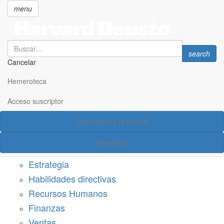
menu
Search
Search
search
Cancelar
Pasar
SECCIONES
al
Hemeroteca
Suscríbete a Harvard Deusto
contenido
principal
Acceso suscriptor
Acceso suscriptor
Suscríbete a la revista
Categorías
Newsletter
Márketing
Estrategia
Habilidades directivas
Recursos Humanos
Finanzas
Ventas