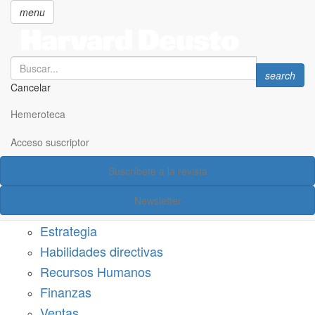
menu
Search
Search
search
Cancelar
Pasar
SECCIONES
al
Hemeroteca
Suscríbete a Harvard Deusto
contenido
principal
Acceso suscriptor
Acceso suscriptor
Suscríbete a la revista
Categorías
Newsletter
Márketing
Estrategia
Habilidades directivas
Recursos Humanos
Finanzas
Ventas