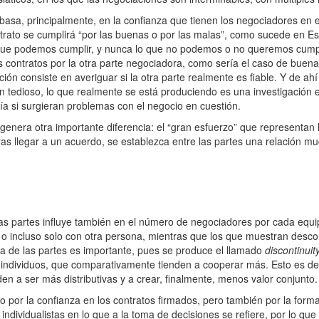
basa, principalmente, en la confianza que tienen los negociadores en e
ntrato se cumplirá “por las buenas o por las malas”, como sucede en E
 que podemos cumplir, y nunca lo que no podemos o no queremos cumpli
s contratos por la otra parte negociadora, como sería el caso de buen
ción consiste en averiguar si la otra parte realmente es fiable. Y de a
n tedioso, lo que realmente se está produciendo es una investigación e
a si surgieran problemas con el negocio en cuestión.
enera otra importante diferencia: el “gran esfuerzo” que representan 
ras llegar a un acuerdo, se establezca entre las partes una relación 
las partes influye también en el número de negociadores por cada equip
 incluso solo con otra persona, mientras que los que muestran desc
a de las partes es importante, pues se
pro
duce el llamado
discontinuity
individuos, que comparativamente tienden a cooperar más. Esto es deb
n a ser más distributivas y a crear, finalmente, menos valor conjunto.
o por la confianza en los contratos firmados, pero también por la for
individualistas en lo que a la toma de decisiones se refiere, por lo qu