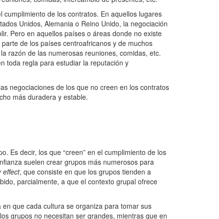
l cumplimiento de los contratos. En aquellos lugares
stados Unidos, Alemania o Reino Unido, la negociación
r. Pero en aquellos países o áreas donde no existe
a parte de los países centroafricanos y de muchos
hí la razón de las numerosas reuniones, comidas, etc.
n toda regla para estudiar la reputación y
las negociaciones de los que no creen en los contratos
mucho más duradera y estable.
o. Es decir, los que “creen” en el cumplimiento de los
onfianza suelen crear grupos más numerosos pa
ra
 effect
, que consiste en que los grupos tienden a
ido, parcialmente, a que el contexto grupal ofrece
ma en que cada cultura se organiza para tomar sus
e los grupos no necesitan ser grandes, mientras que en