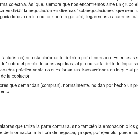
orma colectiva. Así que, siempre que nos encontremos ante un grupo e
ica es dividir la negociación en diversas “subnegociaciones” que sean 
ociadores, con lo que, por norma general, llegaremos a acuerdos más 
racterística) no está claramente definido por el mercado. Es en esas 
iendo” sobre el precio de unas aspirinas, algo que sería del todo imp
cionados prácticamente no cuestionan sus transacciones en lo que al p
 de la población.
ores que demandan (compran), normalmente, no dan por hecho un pre
mento.
labras que utiliza la parte contraria, sino también la entonación o los 
te de información a la hora de negociar, ya que, por ejemplo, puede mo