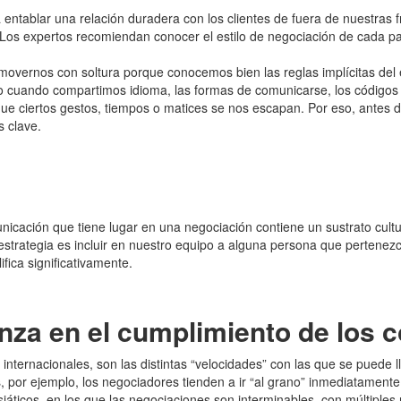
 entablar una relación duradera con los clientes de fuera de nuestras
? Los expertos recomiendan conocer el estilo de negociación de cada pa
overnos con soltura porque conocemos bien las reglas implícitas del
so cuando
compartimos idioma, las formas de comunicarse, los códigos c
ue ciertos gestos, tiempos o matices se nos escapan. Por eso, antes de
s clave.
municación que tiene lugar en una negociación contiene un sustrato cu
 estrategia es incluir en nuestro equipo a alguna persona que pertenez
ica significativamente.
nza en el cumplimiento de los c
 internacionales, son las distintas “velocidades” con las que se puede
, por ejemplo, los negociadores tienden a ir “al grano” inmediatamente
iáticos, en los que las negociaciones son interminables, con múltiples