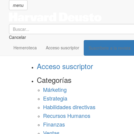
menu
Search
Cancelar
Pasar
SECCIONES
al
Hemeroteca
Acceso suscriptor
Suscríbete a la revista
Suscríbete a Harvard Deusto
contenido
principal
Acceso suscriptor
Categorías
Márketing
Estrategia
Habilidades directivas
Recursos Humanos
Finanzas
Ventas