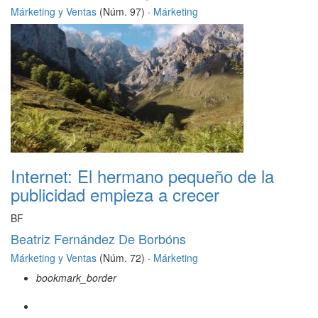
Márketing y Ventas
(Núm. 97) ·
Márketing
Internet: El hermano pequeño de la
publicidad empieza a crecer
BF
Beatriz Fernández De Borbóns
Márketing y Ventas
(Núm. 72) ·
Márketing
bookmark_border