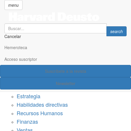
menu
Search
Search
search
Cancelar
Pasar
SECCIONES
al
Hemeroteca
Suscríbete a Harvard Deusto
contenido
principal
Acceso suscriptor
Acceso suscriptor
Suscríbete a la revista
Categorías
Newsletter
Márketing
Estrategia
Habilidades directivas
Recursos Humanos
Finanzas
Ventas