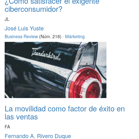
¿Cómo satisfacer el exigente
ciberconsumidor?
JL
José Luis Yuste
Business Review
(Núm. 218) ·
Márketing
La movilidad como factor de éxito en
las ventas
FA
Fernando A. Rivero Duque