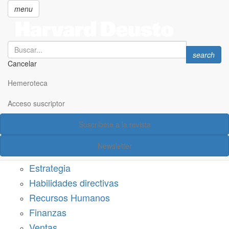
menu
Search
Search
search
Cancelar
Pasar
SECCIONES
al
Hemeroteca
Suscríbete a Harvard Deusto
contenido
principal
Acceso suscriptor
Acceso suscriptor
Suscríbete a la revista
Categorías
Newsletter
Márketing
Estrategia
Habilidades directivas
Recursos Humanos
Finanzas
Ventas