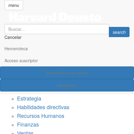
menu
Search
Search
search
Cancelar
Pasar
SECCIONES
al
Hemeroteca
Suscríbete a Harvard Deusto
contenido
principal
Acceso suscriptor
Acceso suscriptor
Suscríbete a la revista
Categorías
Newsletter
Márketing
Estrategia
Habilidades directivas
Recursos Humanos
Finanzas
Ventas