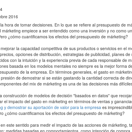
14
mbre 2016
a hora de tomar decisiones. En lo que se refiere al presupuesto de má
el márketing empiece a ser entendido como una inversión y no como un
. Pero ¿cómo cuantificamos los efectos del presupuesto de márketing?
mejorar la capacidad competitiva de sus productos o servicios en el m
precios, opciones de distribución, estrategias de publicidad, planes de 
dos con la intuición y la experiencia previa de cada responsable de 
iones basada en los modelos mentales no siempre es la mejor forma d
supuesto de la empresa. En términos generales, el gasto en márketi
ua presión de demostrar si se están gastando la cantidad correcta de di
s componentes del mix de márketing es una de las decisiones más difícil
la construcción de modelos de decisión "basados en datos" que recojan
iar el impacto del gasto en márketing en términos de ventas y ganancia
g y demostrar su aportación de valor para la empresa
es imprescindibl
ro ¿cómo cuantificamos los efectos del presupuesto de márketing?
 en este sentido para medir el impacto de las acciones de márketing, t
n; medidas basadas en comportamientos, como intención de compra, niv