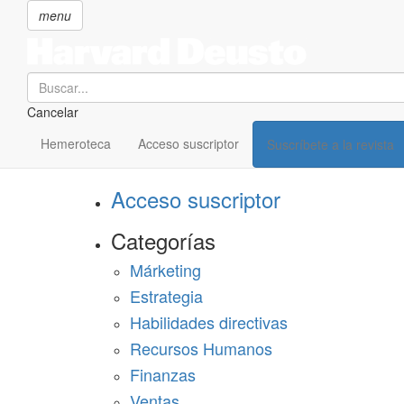
menu
Search
Cancelar
Pasar
SECCIONES
al
Hemeroteca
Acceso suscriptor
Suscríbete a la revista
Suscríbete a Harvard Deusto
contenido
principal
Acceso suscriptor
Categorías
Márketing
Estrategia
Habilidades directivas
Recursos Humanos
Finanzas
Ventas