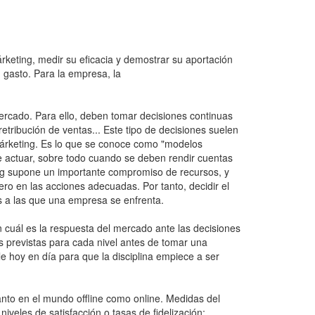
rketing, medir su eficacia y demostrar su aportación
 gasto. Para la empresa, la
ercado. Para ello, deben tomar decisiones continuas
retribución de ventas... Este tipo de decisiones suelen
márketing. Es lo que se conoce como "modelos
e actuar, sobre todo cuando se deben rendir cuentas
ng supone un importante compromiso de recursos, y
nero en las acciones adecuadas. Por tanto, decidir el
es a las que una empresa se enfrenta.
 cuál es la respuesta del mercado ante las decisiones
s previstas para cada nivel antes de tomar una
e hoy en día para que la disciplina empiece a ser
anto en el mundo offline como online. Medidas del
eles de satisfacción o tasas de fidelización;