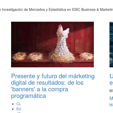
de Investigación de Mercados y Estadística en ESIC Business & Marketi
Presente y futuro del márketing
U
digital de resultados: de los
e
'banners' a la compra
M
programática
M
CL
Má
Ed