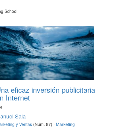
ng School
na eficaz inversión publicitaria
n Internet
S
anuel Sala
rketing y Ventas
(Núm. 87) ·
Márketing