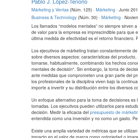
Pablo J. López-Tenorio
Márketing y Ventas
(Núm. 125) ·
Márketing
· Junio 20
Business & Technology
(Núm. 30) ·
Márketing
· Novie
Los llamados “modelos mentales” no siempre sirven a l
de valor para la empresa es imprescindible para que 
última medida de efectividad es el retorno financiero
Los ejecutivos de márketing tratan constantemente de 
sobre diversos aspectos: características del producto, 
tomarse, habitualmente, combinando los hechos conoci
mentales de decisión". Sin embargo, la toma de decis
ante medidas que comprometen una gran parte del pre
los profesionales de la disciplina viven bajo la contin
importe a invertir y su distribución entre los diverso
Un enfoque alternativo para la toma de decisiones es 
tomadas. Los ejecutivos pueden utilizarlos para estud
decisión. Medir la eficacia del
presupuesto de márketin
entendida como una inversión y no como un gasto. Pe
Existe una amplia variedad de métricas que se utilizan
impacto en el valor de marca como notoriedad o image