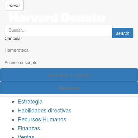
menu
Search
Search
search
Cancelar
Pasar
SECCIONES
al
Hemeroteca
Suscríbete a Harvard Deusto
contenido
principal
Acceso suscriptor
Acceso suscriptor
Suscríbete a la revista
Categorías
Newsletter
Márketing
Estrategia
Habilidades directivas
Recursos Humanos
Finanzas
Ventas