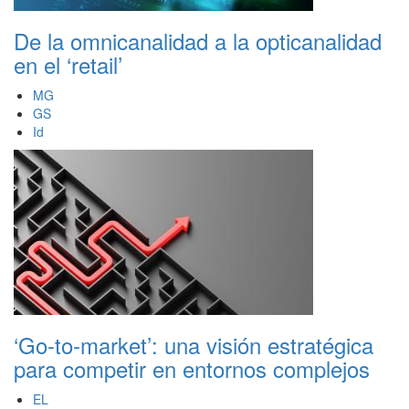
De la omnicanalidad a la opticanalidad
en el ‘retail’
MG
GS
Id
‘Go-to-market’: una visión estratégica
para competir en entornos complejos
EL