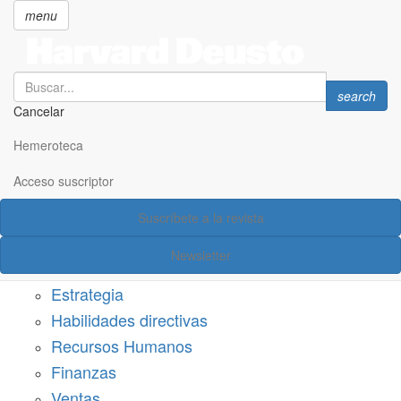
menu
Search
Search
search
Cancelar
Pasar
SECCIONES
al
Hemeroteca
Suscríbete a Harvard Deusto
contenido
principal
Acceso suscriptor
Acceso suscriptor
Suscríbete a la revista
Categorías
Newsletter
Márketing
Estrategia
Habilidades directivas
Recursos Humanos
Finanzas
Ventas