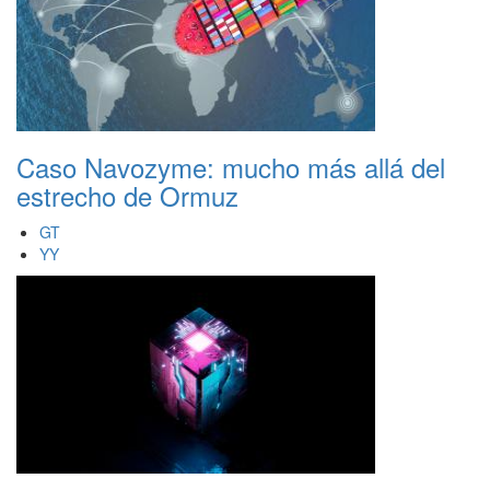
Caso Navozyme: mucho más allá del
estrecho de Ormuz
GT
YY