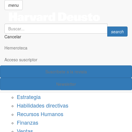
menu
Search
Search
search
Cancelar
Pasar
SECCIONES
al
Hemeroteca
Suscríbete a Harvard Deusto
contenido
principal
Acceso suscriptor
Acceso suscriptor
Suscríbete a la revista
Categorías
Newsletter
Márketing
Estrategia
Habilidades directivas
Recursos Humanos
Finanzas
Ventas