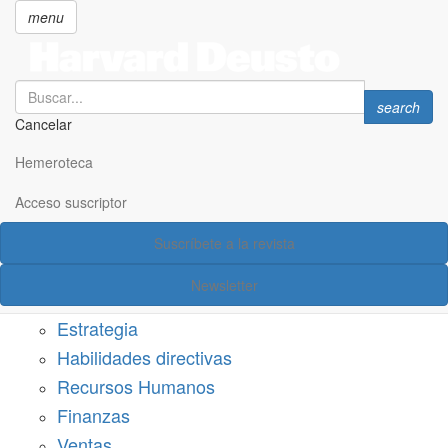
menu
Search
Search
search
Cancelar
Pasar
SECCIONES
al
Hemeroteca
Suscríbete a Harvard Deusto
contenido
principal
Acceso suscriptor
Acceso suscriptor
Suscríbete a la revista
Categorías
Newsletter
Márketing
Estrategia
Habilidades directivas
Recursos Humanos
Finanzas
Ventas