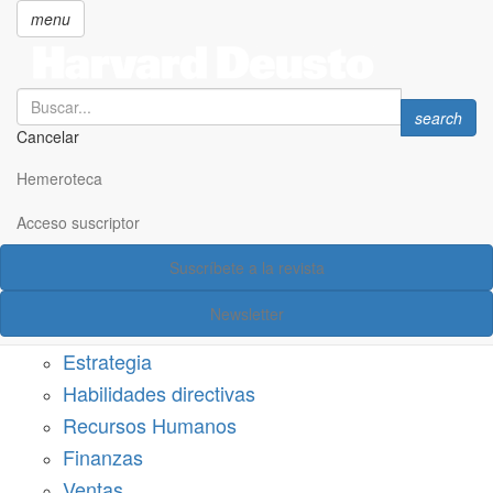
menu
Search
Search
search
Cancelar
Pasar
SECCIONES
al
Hemeroteca
Suscríbete a Harvard Deusto
contenido
principal
Acceso suscriptor
Acceso suscriptor
Suscríbete a la revista
Categorías
Newsletter
Márketing
Estrategia
Habilidades directivas
Recursos Humanos
Finanzas
Ventas