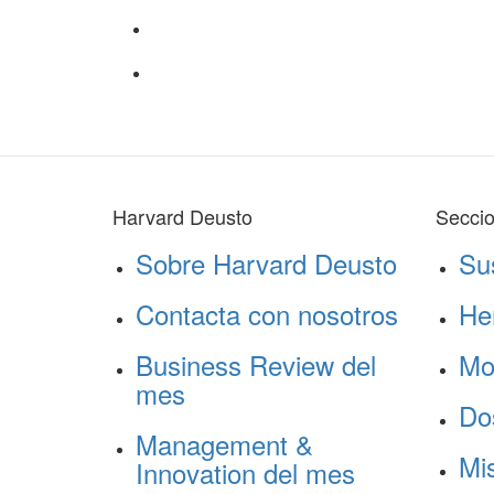
Harvard Deusto
Secci
Sobre Harvard Deusto
Su
Contacta con nosotros
He
Business Review del
Mo
mes
Do
Management &
Mis
Innovation del mes