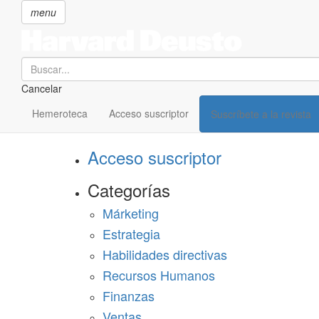
menu
Search
Cancelar
Pasar
SECCIONES
al
Hemeroteca
Acceso suscriptor
Suscríbete a la revista
Suscríbete a Harvard Deusto
contenido
principal
Acceso suscriptor
Categorías
Márketing
Estrategia
Habilidades directivas
Recursos Humanos
Finanzas
Ventas