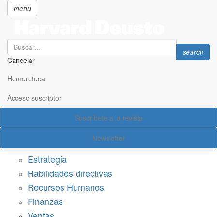
menu
Search
Search
search
Cancelar
Pasar
SECCIONES
al
Hemeroteca
Suscríbete a Harvard Deusto
contenido
principal
Acceso suscriptor
Acceso suscriptor
Suscríbete a la revista
Categorías
Newsletter
Márketing
Estrategia
Habilidades directivas
Recursos Humanos
Finanzas
Ventas