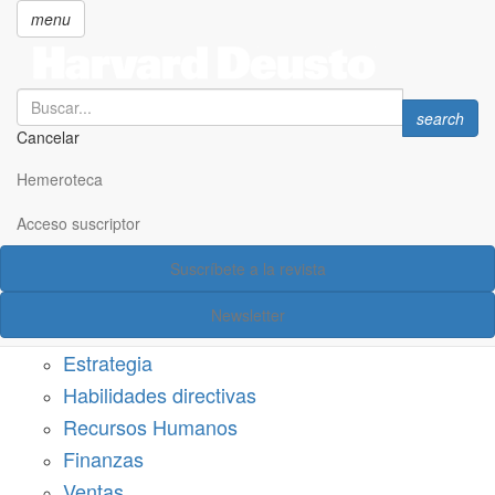
menu
Search
Search
search
Cancelar
Pasar
SECCIONES
al
Hemeroteca
Suscríbete a Harvard Deusto
contenido
principal
Acceso suscriptor
Acceso suscriptor
Suscríbete a la revista
Categorías
Newsletter
Márketing
Estrategia
Habilidades directivas
Recursos Humanos
Finanzas
Ventas