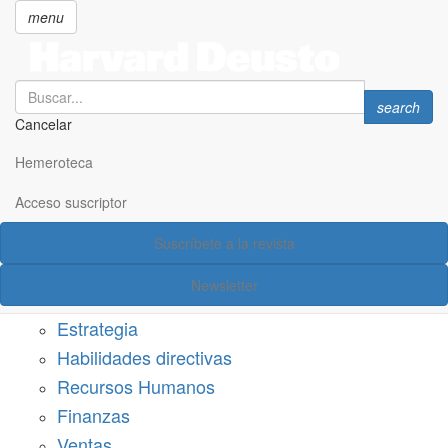
menu
Search
Search
search
Cancelar
Pasar
SECCIONES
al
Hemeroteca
Suscríbete a Harvard Deusto
contenido
principal
Acceso suscriptor
Acceso suscriptor
Suscríbete a la revista
Categorías
Newsletter
Márketing
Estrategia
Habilidades directivas
Recursos Humanos
Finanzas
Ventas