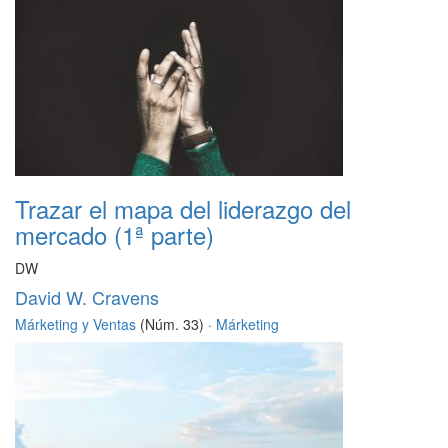
Trazar el mapa del liderazgo del
mercado (1ª parte)
DW
David W. Cravens
Márketing y Ventas
(Núm. 33) ·
Márketing