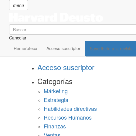
menu
Search
Cancelar
Pasar
SECCIONES
al
Hemeroteca
Acceso suscriptor
Suscríbete a la revista
Suscríbete a Harvard Deusto
contenido
principal
Acceso suscriptor
Categorías
Márketing
Estrategia
Habilidades directivas
Recursos Humanos
Finanzas
Ventas