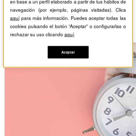
en base a un perfil elaborado a partir de tus hábitos de
De relojes a gatos: la
navegación (por ejemplo, páginas visitadas). Clica
arquitectura de la
aquí
para más información. Puedes aceptar todas las
cookies pulsando el botón “Aceptar” o configurarlas o
organización adaptativa
rechazar su uso clicando
aquí
.
Aceptar