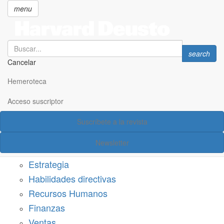
menu
Search
Search
search
Cancelar
Pasar
SECCIONES
al
Hemeroteca
Suscríbete a Harvard Deusto
contenido
principal
Acceso suscriptor
Acceso suscriptor
Suscríbete a la revista
Categorías
Newsletter
Márketing
Estrategia
Habilidades directivas
Recursos Humanos
Finanzas
Ventas