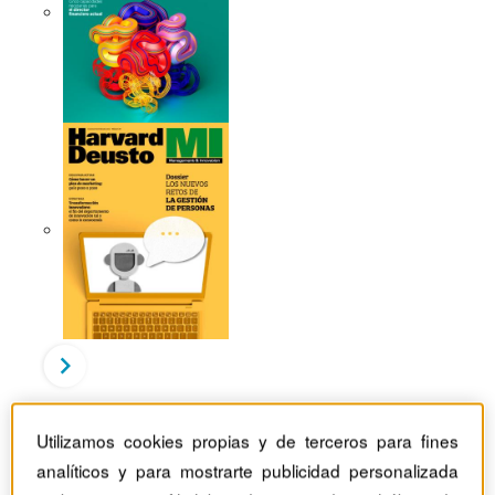
Revistas Harvard Deusto
Estrategia
Utilizamos cookies propias y de terceros para fines
De relojes a gatos: la arquitectura de la organización
adaptativa
analíticos y para mostrarte publicidad personalizada