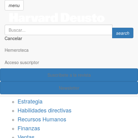
menu
Search
Search
search
Cancelar
Pasar
SECCIONES
al
Hemeroteca
Suscríbete a Harvard Deusto
contenido
principal
Acceso suscriptor
Acceso suscriptor
Suscríbete a la revista
Categorías
Newsletter
Márketing
Estrategia
Habilidades directivas
Recursos Humanos
Finanzas
Ventas