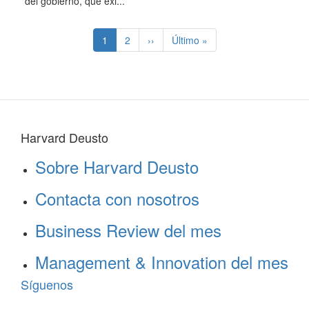
del gobierno, que exi...
Paginación
Página
1
Page
2
Siguiente
››
Última
Último »
actual
página
página
Harvard Deusto
Sobre Harvard Deusto
Contacta con nosotros
Business Review del mes
Management & Innovation del mes
Síguenos