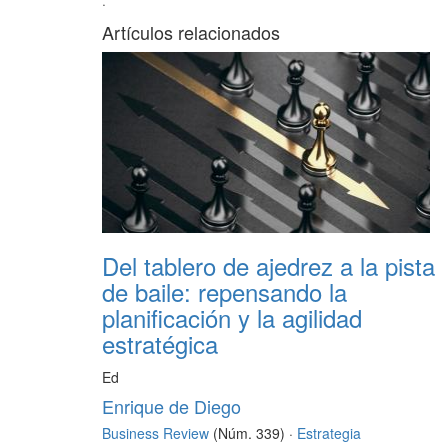
·
Artículos relacionados
Del tablero de ajedrez a la pista
de baile: repensando la
planificación y la agilidad
estratégica
Ed
Enrique de Diego
Business Review
(Núm. 339) ·
Estrategia