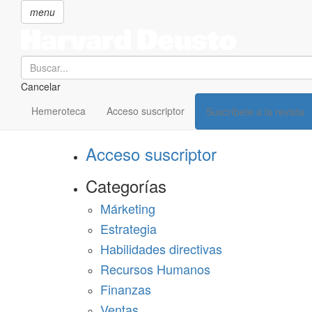
menu
Search
Cancelar
Pasar
SECCIONES
al
Hemeroteca
Acceso suscriptor
Suscríbete a la revista
Suscríbete a Harvard Deusto
contenido
principal
Acceso suscriptor
Categorías
Márketing
Estrategia
Habilidades directivas
Recursos Humanos
Finanzas
Ventas