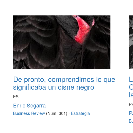
De pronto, comprendimos lo que
L
significaba un cisne negro
C
l
ES
Enric Segarra
P
P
Business Review
(Núm. 301) ·
Estrategia
B