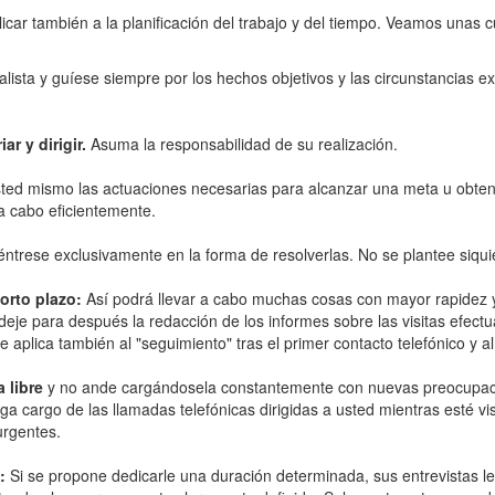
icar también a la planificación del trabajo y del tiempo. Veamos unas 
ealista y guíese siempre por los hechos objetivos y las circunstancias 
r y dirigir.
Asuma la responsabilidad de su realización.
ed mismo las actuaciones necesarias para alcanzar una meta u obtener
 a cabo eficientemente.
ntrese exclusivamente en la forma de resolverlas. No se plantee siquier
orto plazo:
Así podrá llevar a cabo muchas cosas con mayor rapidez y e
eje para después la redacción de los informes sobre las visitas efectua
 aplica también al "seguimiento" tras el primer contacto telefónico y a
 libre
y no ande cargándosela constantemente con nuevas preocupacio
a cargo de las llamadas telefónicas dirigidas a usted mientras esté visi
rgentes.
:
Si se propone dedicarle una duración determinada, sus entrevistas le