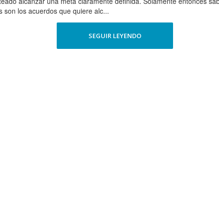
teado alcanzar una meta claramente definida. Solamente entonces sabrá
s son los acuerdos que quiere alc...
SEGUIR LEYENDO