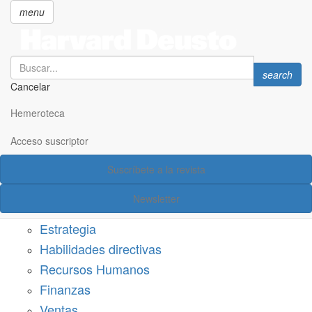
menu
Search
Search
search
Cancelar
Pasar
SECCIONES
al
Hemeroteca
Suscríbete a Harvard Deusto
contenido
principal
Acceso suscriptor
Acceso suscriptor
Suscríbete a la revista
Categorías
Newsletter
Márketing
Estrategia
Habilidades directivas
Recursos Humanos
Finanzas
Ventas