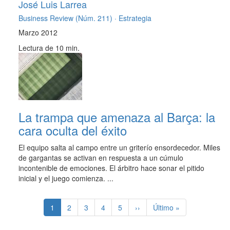
José Luis Larrea
Business Review (Núm. 211) ·
Estrategia
Marzo 2012
Lectura de 10 min.
La trampa que amenaza al Barça: la
cara oculta del éxito
El equipo salta al campo entre un griterío ensordecedor. Miles
de gargantas se activan en respuesta a un cúmulo
incontenible de emociones. El árbitro hace sonar el pitido
inicial y el juego comienza. ...
Paginación
Página
1
Page
2
Page
3
Page
4
Page
5
Siguiente
››
Última
Último »
actual
página
página