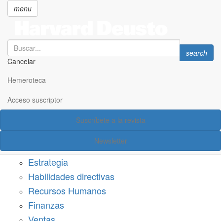
menu
Search
Search
search
Cancelar
Pasar
SECCIONES
al
Hemeroteca
Suscríbete a Harvard Deusto
contenido
principal
Acceso suscriptor
Acceso suscriptor
Suscríbete a la revista
Categorías
Newsletter
Márketing
Estrategia
Habilidades directivas
Recursos Humanos
Finanzas
Ventas