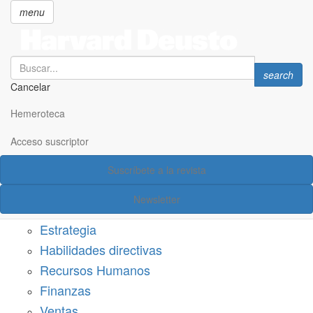
menu
Search
Search
search
Cancelar
Pasar
SECCIONES
al
Hemeroteca
Suscríbete a Harvard Deusto
contenido
principal
Acceso suscriptor
Acceso suscriptor
Suscríbete a la revista
Categorías
Newsletter
Márketing
Estrategia
Habilidades directivas
Recursos Humanos
Finanzas
Ventas