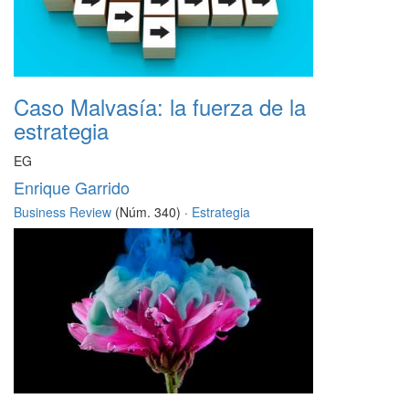
Caso Malvasía: la fuerza de la
estrategia
EG
Enrique Garrido
Business Review
(Núm. 340) ·
Estrategia