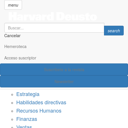
menu
Search
Search
search
Cancelar
Pasar
SECCIONES
al
Hemeroteca
Suscríbete a Harvard Deusto
contenido
principal
Acceso suscriptor
Acceso suscriptor
Suscríbete a la revista
Categorías
Newsletter
Márketing
Estrategia
Habilidades directivas
Recursos Humanos
Finanzas
Ventas