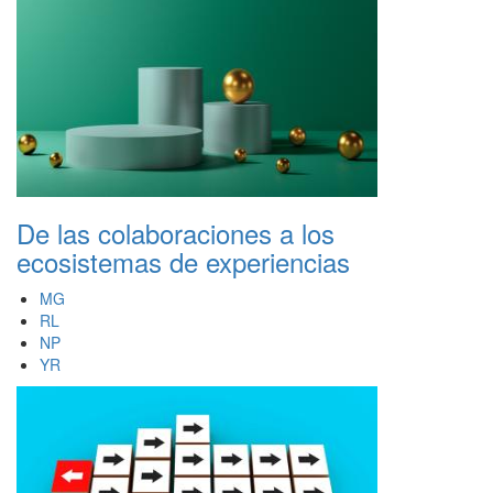
De las colaboraciones a los
ecosistemas de experiencias
MG
RL
NP
YR