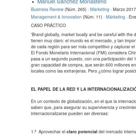
Manuel Sánchez Monasterio
Business Review
(Núm. 265) ·
Márketing
· Marzo 2017
Management & Innovation
(Núm. 11) ·
Márketing
· En
CASO PRÁCTICO
'Brand globally, market locally and be careful with the 
tienen muy claro: el mundo es el mercado, y tan impor
de cada región para ser más competitivo y capturar el 
El Fondo Monetario Internacional (FMI) considera Chi
pasa a un segundo puesto, con una participación del
gran capacidad de compra, que serán 600 millones en
locales como las extranjeras. Pero ¿cómo lograr posi
EL PAPEL DE LA RED Y LA INTERNACIONALIZAC
En un contexto de globalización, en el que la interna
saben que, para asegurar su supervivencia y crecimien
internacionalizarse pueden ser diversas:
1.ª Aprovechar el
claro potencial
del mercado intern