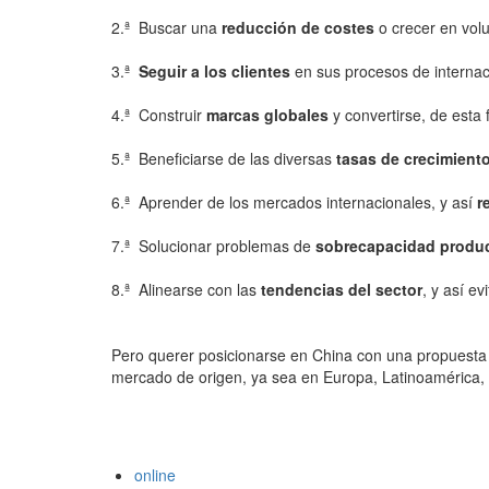
2.ª Buscar una
reducción de costes
o crecer en vol
3.ª
Seguir a los clientes
en sus procesos de internaci
4.ª Construir
marcas globales
y convertirse, de esta 
5.ª Beneficiarse de las diversas
tasas de crecimient
6.ª Aprender de los mercados internacionales, y así
r
7.ª Solucionar problemas de
sobrecapacidad product
8.ª Alinearse con las
tendencias del sector
, y así ev
Pero querer posicionarse en China con una propuesta d
mercado de origen, ya sea en Europa, Latinoamérica, e
online