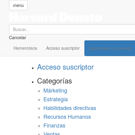
menu
Search
Cancelar
Pasar
SECCIONES
al
Hemeroteca
Acceso suscriptor
Suscríbete a la revista
Suscríbete a Harvard Deusto
contenido
principal
Acceso suscriptor
Categorías
Márketing
Estrategia
Habilidades directivas
Recursos Humanos
Finanzas
Ventas