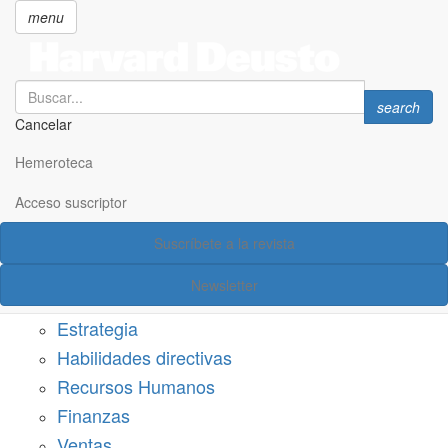
menu
Search
Search
search
Cancelar
Pasar
SECCIONES
al
Hemeroteca
Suscríbete a Harvard Deusto
contenido
principal
Acceso suscriptor
Acceso suscriptor
Suscríbete a la revista
Categorías
Newsletter
Márketing
Estrategia
Habilidades directivas
Recursos Humanos
Finanzas
Ventas