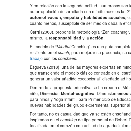
Y en relación con la segunda actitud, numerosas son la
autorregulación desarrollada con mindfulness es la 2
automotivación, empatía y habilidades sociales
, c
cuanto menos, susceptible de ser medida dada la eficacia
Carril (2008), propone la metodología “Zen coaching”,
mismo, la
responsabilidad
y la
acción
.
El modelo de “
Mindful
Coaching” es una guía completa p
resiliente en el
coach
, para mejorar su presencia, su c
trabajo
con los
coachees
.
Esgueva (2016), una de las mayores expertas en min
que transciende el modelo clásico centrado en el estr
generar un valor añadido excepcional” diseñado ad ho
Dentro de la propuesta educativa se ha creado el Méto
niño; Dimensión
Mental-cognitiva
, Dimensión
emoci
para niños y Yoga infantil, para Primer ciclo de Educac
nuevas habilidades del grupo experimental superior a
Por tanto, no es casualidad que ya se estén enseñan
inspirados en el
coaching
de tipo personal de Robert D
focalizada en el corazón con actitud de agradecimien