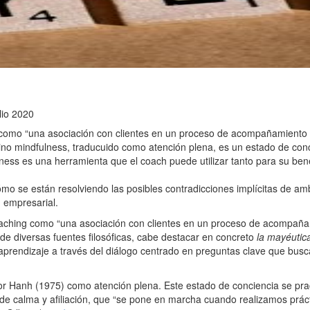
ulio 2020
como “una asociación con clientes en un proceso de acompañamiento re
rmino mindfulness, traducuido como atención plena, es un estado de con
lness es una herramienta que el coach puede utilizar tanto para su ben
 cómo se están resolviendo las posibles contradicciones implícitas de a
 empresarial.
aching como “una asociación con clientes en un proceso de acompañami
e diversas fuentes filosóficas, cabe destacar en concreto
la mayéutic
aprendizaje a través del diálogo centrado en preguntas clave que busca
or Hanh (1975) como atención plena. Este estado de conciencia se prac
 de calma y afiliación, que “se pone en marcha cuando realizamos práct