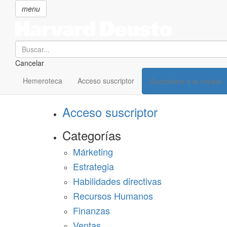
menu
Search
Cancelar
Pasar
SECCIONES
al
Hemeroteca
Acceso suscriptor
Suscríbete a la revista
Suscríbete a Harvard Deusto
contenido
principal
Acceso suscriptor
Categorías
Márketing
Estrategia
Habilidades directivas
Recursos Humanos
Finanzas
Ventas