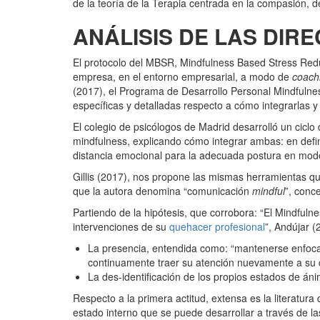
de la teoría de la Terapia centrada en la compasión, d
ANÁLISIS DE LAS DIR
El protocolo del MBSR, Mindfulness Based Stress Reduc
empresa, en el entorno empresarial, a modo de
coach
(2017), el Programa de Desarrollo Personal Mindfuln
específicas y detalladas respecto a cómo integrarlas y
El colegio de psicólogos de Madrid desarrolló un ciclo 
mindfulness, explicando cómo integrar ambas: en defini
distancia emocional para la adecuada postura en modo “
Gillis (2017), nos propone las mismas herramientas que
que la autora denomina “comunicación
mindful
”, conc
Partiendo de la hipótesis, que corrobora: “El Mindful
intervenciones de su
quehacer profesional
”, Andújar (
La presencia, entendida como: “mantenerse enfocad
continuamente traer su atención nuevamente a su 
La des-identificación de los propios estados de án
Respecto a la primera actitud, extensa es la literatura
estado interno que se puede desarrollar a través de l