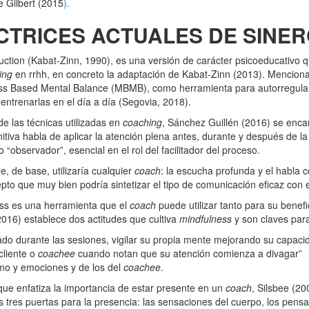
e Gilbert (2015
).
ECTRICES ACTUALES DE SINER
tion (Kabat-Zinn, 1990), es una versión de carácter psicoeducativo q
ing
en rrhh, en concreto la adaptación de Kabat-Zinn (2013). Mencio
ess Based Mental Balance (MBMB), como herramienta para autorregular
 entrenarlas en el día a día (Segovia, 2018).
de las técnicas utilizadas en
coaching
, Sánchez Guillén (2016) se enca
tiva habla de aplicar la atención plena antes, durante y después de la
observador”, esencial en el rol del facilitador del proceso.
, de base, utilizaría cualquier
coach
: la escucha profunda y el habla 
epto que muy bien podría sintetizar el tipo de comunicación eficaz con 
ness es una herramienta que el
coach
puede utilizar tanto para su benef
2016) establece dos actitudes que cultiva
mindfulness
y son claves par
o durante las sesiones, vigilar su propia mente mejorando su capacida
cliente o
coachee
cuando notan que su atención comienza a divagar”
imo y emociones y de los del
coachee
.
 que enfatiza la importancia de estar presente en un
coach
, Silsbee (20
as tres puertas para la presencia: las sensaciones del cuerpo, los pen