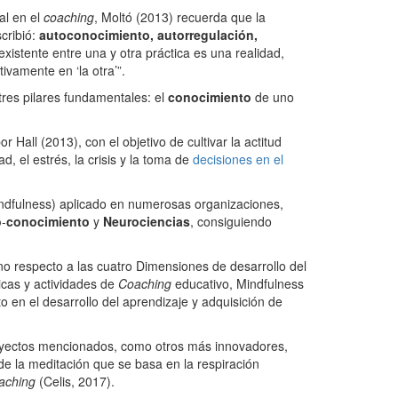
al en el
coaching
, Moltó (2013) recuerda que la
cribió:
autoconocimiento, autorregulación,
existente entre una y otra práctica es una realidad,
ivamente en ‘la otra’”.
 tres pilares fundamentales: el
conocimiento
de uno
Hall (2013), con el objetivo de cultivar la actitud
, el estrés, la crisis y la toma de
decisiones en el
ndfulness) aplicado en numerosas organizaciones,
o
-
conocimiento
y
Neurociencias
, consiguiendo
no respecto a las cuatro Dimensiones de desarrollo del
cas y actividades de
Coaching
educativo, Mindfulness
o en el desarrollo del aprendizaje y adquisición de
royectos mencionados, como otros más innovadores,
de la meditación que se basa en la respiración
aching
(Celis, 2017).