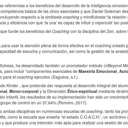
s referencias a los beneficios del desarrollo de la inteligencia emocion
ª competencia básica de las cinco esenciales y que Daniel Goleman des
oncluyendo respecto a la simbiosis
coaching
y mindfulness:“la relación 
 y eficiencia con que ‘la una’ es capaz de influir y repercutir tan posit
 que funde los beneficios del
Coaching
con la disciplina del Zen, sobre
ara usar la atención plena de forma efectiva en el coaching creado por 
apacidad de escucha y comunicación, así como la gestión de la ansiedad
dfulness, ha desarrollado también un prometedor método (©Beyond Mi
és, para incluir “componentes esenciales de
Maestría Emocional
,
Aut
c para el
coaching
ejecutivo (Esgueva, s.f.).
do Kinder , que pretende dar respuesta al desarrollo integral del alum
onal
,
Motor-corporal
y la Dimensión
Ético-espiritual
mediante dinámi
ión infantil, los resultados de su implementación han sido un crecimient
l grupo de control en un 37,64%.(Romero, 2017).
do ambas disciplinas en numerosas escuelas de
coaching
, tanto los p
ilts, como la escuela que enseña “el estado C.O.A.C.H.”, un acrónimo 
to y que produce una intención más apta para realizar una sesión de
co