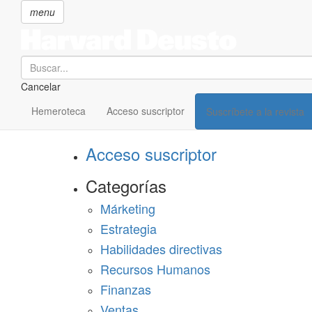
menu
Search
Cancelar
Pasar
SECCIONES
al
Hemeroteca
Acceso suscriptor
Suscríbete a la revista
Suscríbete a Harvard Deusto
contenido
principal
Acceso suscriptor
Categorías
Márketing
Estrategia
Habilidades directivas
Recursos Humanos
Finanzas
Ventas