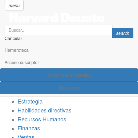
menu
Search
Search
search
Cancelar
Pasar
SECCIONES
al
Hemeroteca
Suscríbete a Harvard Deusto
contenido
principal
Acceso suscriptor
Acceso suscriptor
Suscríbete a la revista
Categorías
Newsletter
Márketing
Estrategia
Habilidades directivas
Recursos Humanos
Finanzas
Ventas