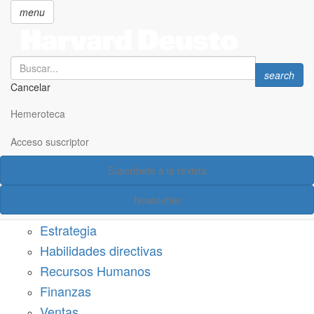
menu
Search
Search
search
Cancelar
Pasar
SECCIONES
al
Hemeroteca
Suscríbete a Harvard Deusto
contenido
principal
Acceso suscriptor
Acceso suscriptor
Suscríbete a la revista
Categorías
Newsletter
Márketing
Estrategia
Habilidades directivas
Recursos Humanos
Finanzas
Ventas