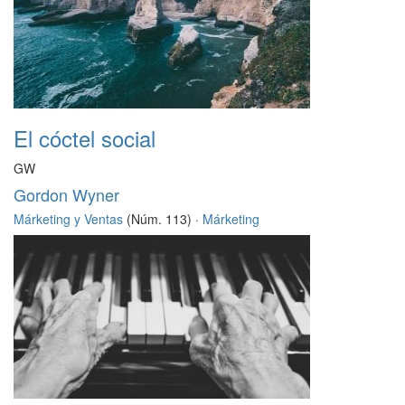
El cóctel social
GW
Gordon Wyner
Márketing y Ventas
(Núm. 113) ·
Márketing