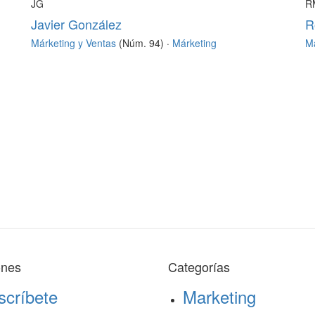
JG
R
Javier González
R
Márketing y Ventas
(Núm. 94) ·
Márketing
Má
ones
Categorías
scríbete
Marketing