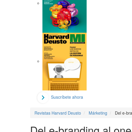
Suscríbete ahora
Revistas Harvard Deusto
Márketing
Del e-br
Del e-branding al on