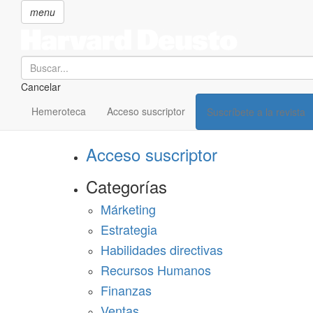
menu
Search
Cancelar
Pasar
SECCIONES
al
Hemeroteca
Acceso suscriptor
Suscríbete a la revista
Suscríbete a Harvard Deusto
contenido
principal
Acceso suscriptor
Categorías
Márketing
Estrategia
Habilidades directivas
Recursos Humanos
Finanzas
Ventas