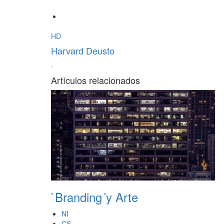
HD
Harvard Deusto
·
Artículos relacionados
`Branding´y Arte
NI
CS