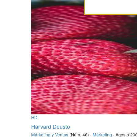
HD
Harvard Deusto
Márketing y Ventas
(Núm. 46) ·
Márketing
· Agosto 20