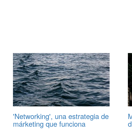
'Networking', una estrategia de
M
márketing que funciona
d