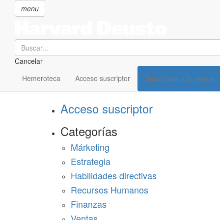
menu
Search
Cancelar
Pasar
SECCIONES
al
Hemeroteca
Acceso suscriptor
Suscríbete a la revista
Suscríbete a Harvard Deusto
contenido
principal
Acceso suscriptor
Categorías
Márketing
Estrategia
Habilidades directivas
Recursos Humanos
Finanzas
Ventas