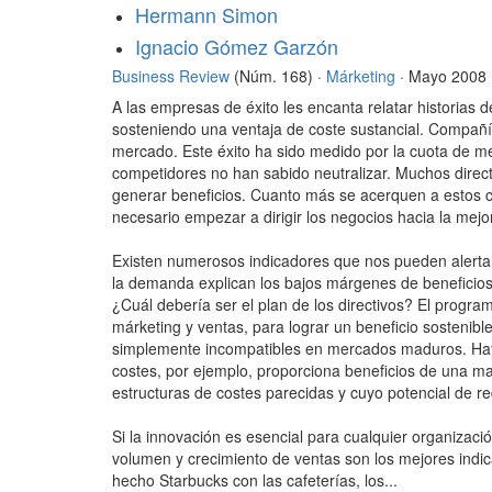
Hermann Simon
Ignacio Gómez Garzón
Business Review
(Núm. 168) ·
Márketing
· Mayo 2008
A las empresas de éxito les encanta relatar historias
sosteniendo una ventaja de coste sustancial. Compañía
mercado. Este éxito ha sido medido por la cuota de me
competidores no han sabido neutralizar. Muchos direc
generar beneficios. Cuanto más se acerquen a estos c
necesario empezar a dirigir los negocios hacia la mejo
Existen numerosos indicadores que nos pueden alertar
la demanda explican los bajos márgenes de beneficios 
¿Cuál debería ser el plan de los directivos? El progr
márketing y ventas, para lograr un beneficio sostenibl
simplemente incompatibles en mercados maduros. Hay
costes, por ejemplo, proporciona beneficios de una m
estructuras de costes parecidas y cuyo potencial de 
Si la innovación es esencial para cualquier organizac
volumen y crecimiento de ventas son los mejores ind
hecho Starbucks con las cafeterías, los...