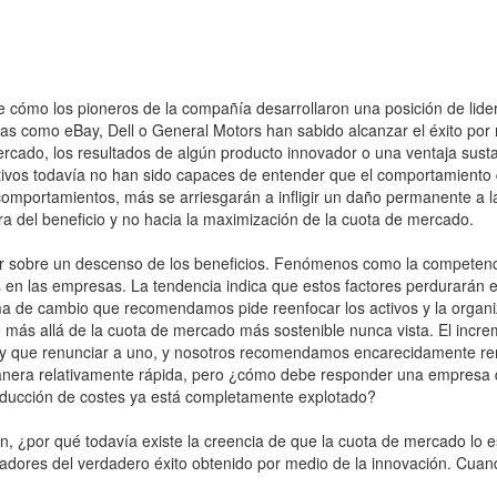
 de cómo los pioneros de la compañía desarrollaron una posición de li
s como eBay, Dell o General Motors han sabido alcanzar el éxito por m
rcado, los resultados de algún producto innovador o una ventaja sustan
tivos todavía no han sido capaces de entender que el comportamiento 
omportamientos, más se arriesgarán a infligir un daño permanente a l
ra del beneficio y no hacia la maximización de la cuota de mercado.
 sobre un descenso de los beneficios. Fenómenos como la competencia 
en las empresas. La tendencia indica que estos factores perdurarán e, 
ama de cambio que recomendamos pide reenfocar los activos y la organiz
e más allá de la cuota de mercado más sostenible nunca vista. El incre
 que renunciar a uno, y nosotros recomendamos encarecidamente renu
anera relativamente rápida, pero ¿cómo debe responder una empresa qu
reducción de costes ya está completamente explotado?
ión, ¿por qué todavía existe la creencia de que la cuota de mercado lo
icadores del verdadero éxito obtenido por medio de la innovación. C