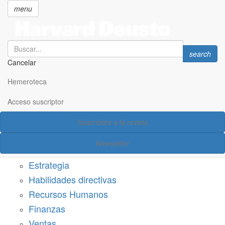
menu
Search
Search
search
Cancelar
Pasar
SECCIONES
al
Hemeroteca
Suscríbete a Harvard Deusto
contenido
principal
Acceso suscriptor
Acceso suscriptor
Suscríbete a la revista
Categorías
Newsletter
Márketing
Estrategia
Habilidades directivas
Recursos Humanos
Finanzas
Ventas