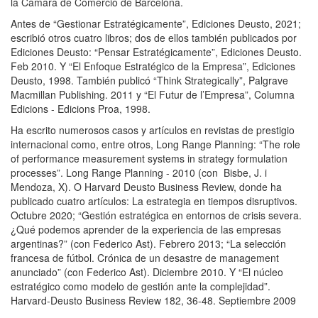
la Cámara de Comercio de Barcelona.
Antes de “Gestionar Estratégicamente”, Ediciones Deusto, 2021;
escribió otros cuatro libros; dos de ellos también publicados por
Ediciones Deusto: “Pensar Estratégicamente”, Ediciones Deusto.
Feb 2010. Y “El Enfoque Estratégico de la Empresa”, Ediciones
Deusto, 1998. También publicó “Think Strategically”, Palgrave
Macmillan Publishing. 2011 y “El Futur de l’Empresa”, Columna
Edicions - Edicions Proa, 1998.
Ha escrito numerosos casos y artículos en revistas de prestigio
internacional como, entre otros, Long Range Planning: “The role
of performance measurement systems in strategy formulation
processes”. Long Range Planning - 2010 (con Bisbe, J. i
Mendoza, X). O Harvard Deusto Business Review, donde ha
publicado cuatro artículos: La estrategia en tiempos disruptivos.
Octubre 2020; “Gestión estratégica en entornos de crisis severa.
¿Qué podemos aprender de la experiencia de las empresas
argentinas?” (con Federico Ast). Febrero 2013; “La selección
francesa de fútbol. Crónica de un desastre de management
anunciado” (con Federico Ast). Diciembre 2010. Y “El núcleo
estratégico como modelo de gestión ante la complejidad”.
Harvard-Deusto Business Review 182, 36-48. Septiembre 2009