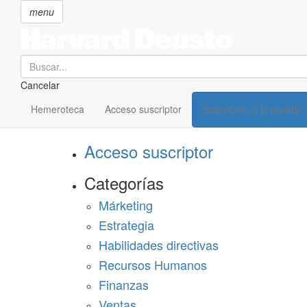
menu
Search
Cancelar
Pasar
SECCIONES
al
Hemeroteca
Acceso suscriptor
Suscríbete a la revista
Suscríbete a Harvard Deusto
contenido
principal
Acceso suscriptor
Categorías
Márketing
Estrategia
Habilidades directivas
Recursos Humanos
Finanzas
Ventas