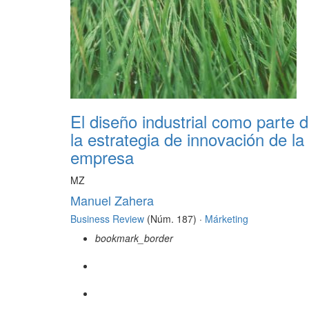
El diseño industrial como parte 
la estrategia de innovación de la
empresa
MZ
Manuel Zahera
Business Review
(Núm. 187) ·
Márketing
bookmark_border