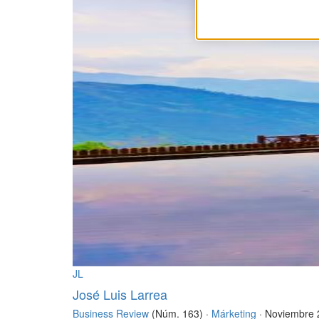
JL
José Luis Larrea
Business Review
(Núm. 163) ·
Márketing
· Noviembre