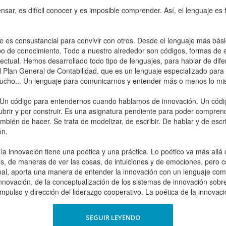
sar, es difícil conocer y es imposible comprender. Así, el lenguaje es
es consustancial para convivir con otros. Desde el lenguaje más básico
ipo de conocimiento. Todo a nuestro alrededor son códigos, formas de 
ctual. Hemos desarrollado todo tipo de lenguajes, para hablar de dif
 Plan General de Contabilidad, que es un lenguaje especializado para h
mucho... Un lenguaje para comunicarnos y entender más o menos lo m
Un código para entendernos cuando hablamos de innovación. Un código
cubrir y por construir. Es una asignatura pendiente para poder compre
mbién de hacer. Se trata de modelizar, de escribir. De hablar y de escri
ón.
la innovación tiene una poética y una práctica. Lo poético va más allá de
, de maneras de ver las cosas, de intuiciones y de emociones, pero c
real, aporta una manera de entender la innovación con un lenguaje com
 innovación, de la conceptualización de los sistemas de innovación sobr
impulso y dirección del liderazgo cooperativo. La poética de la innovaci
SEGUIR LEYENDO