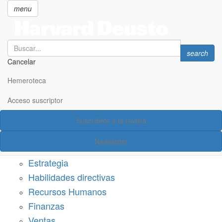
menu
Search
Search
search
Cancelar
Pasar
SECCIONES
al
Hemeroteca
Suscríbete a Harvard Deusto
contenido
principal
Acceso suscriptor
Acceso suscriptor
Suscríbete a la revista
Categorías
Newsletter
Márketing
Estrategia
Habilidades directivas
Recursos Humanos
Finanzas
Ventas