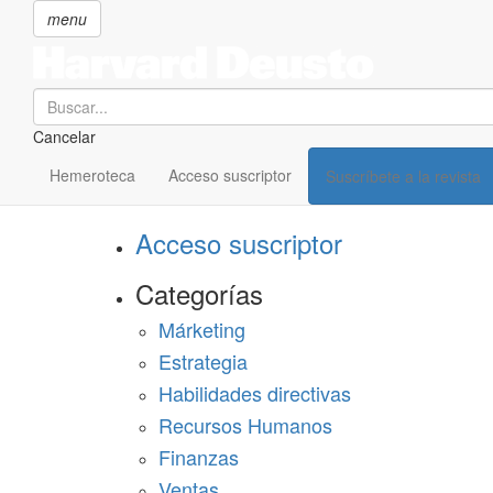
menu
Search
Cancelar
Pasar
SECCIONES
al
Hemeroteca
Acceso suscriptor
Suscríbete a la revista
Suscríbete a Harvard Deusto
contenido
principal
Acceso suscriptor
Categorías
Márketing
Estrategia
Habilidades directivas
Recursos Humanos
Finanzas
Ventas