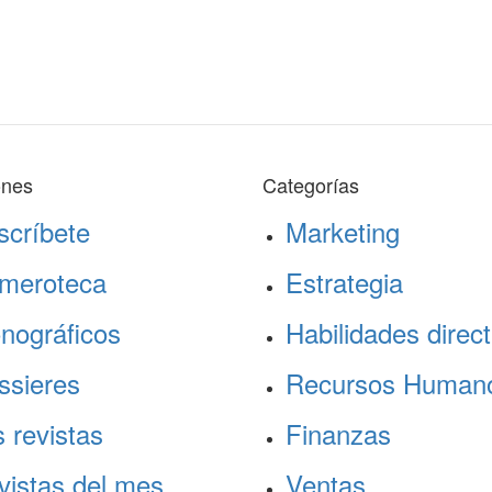
ones
Categorías
scríbete
Marketing
meroteca
Estrategia
nográficos
Habilidades direct
ssieres
Recursos Human
 revistas
Finanzas
vistas del mes
Ventas