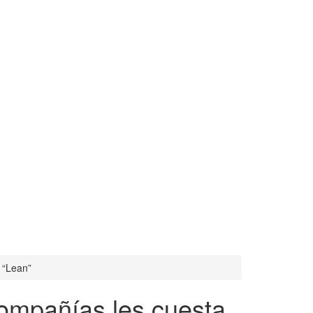
 “Lean”
compañías les cuesta