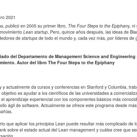
ero 2021
 publicó en 2005 su primer libro,
The Four Steps to the Epiphan
y, n
l movimiento
Lean startup
. Pero, quince años después, las ideas de Bla
ndedores de
startups
de todo el mundo y, cada vez más, por líderes de
ciado del Departamento de Management Science and Engineering (
miento. Autor del libro The Four Steps to the Epiphany
ley y actualmente da cursos y conferencias en Stanford y Columbia, tra
bjetivo es ayudar a los científicos de las universidades a comercializa
el aprendizaje experiencial con los componentes básicos más conocido
rrollo ágil de software. Actualmente se ofrece este programa desde más
pañías.
to que aplicar los principios Lean puede resultar más complicado de l
nk sobre el estado actual del Lean management y cuáles cree que será
rsación.