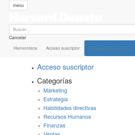
menu
Search
Cancelar
Pasar
SECCIONES
al
Hemeroteca
Acceso suscriptor
Suscríbete a la revista
Suscríbete a Harvard Deusto
contenido
principal
Acceso suscriptor
Categorías
Márketing
Estrategia
Habilidades directivas
Recursos Humanos
Finanzas
Ventas