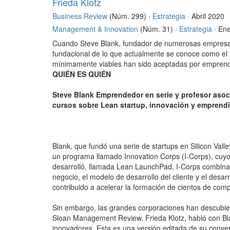
Frieda Klotz
Business Review
(Núm. 299) ·
Estrategia
· Abril 2020
Management & Innovation
(Núm. 31) ·
Estrategia
· En
Cuando Steve Blank, fundador de numerosas empresas,
fundacional de lo que actualmente se conoce como e
mínimamente viables han sido aceptadas por empre
QUIÉN ES QUIÉN
Steve Blank Emprendedor en serie y profesor aso
cursos sobre Lean startup, innovación y emprendi
Blank, que fundó una serie de startups en Silicon Val
un programa llamado Innovation Corps (I-Corps), cuyo o
desarrolló, llamada Lean LaunchPad, I-Corps combina 
negocio, el modelo de desarrollo del cliente y el desa
contribuido a acelerar la formación de cientos de com
Sin embargo, las grandes corporaciones han descubier
Sloan Management Review, Frieda Klotz, habló con Bla
innovadores. Esta es una versión editada de su conve