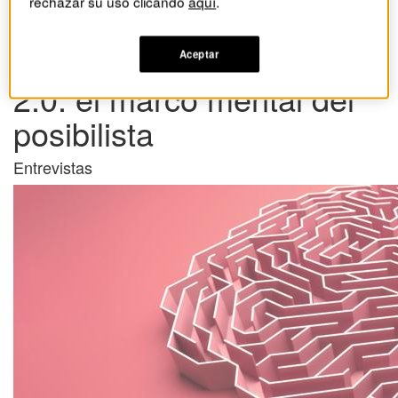
rechazar su uso clicando
aquí
.
Entrevista a Wiliam Ury.
Resolución de conflictos
Aceptar
2.0: el marco mental del
posibilista
Entrevistas