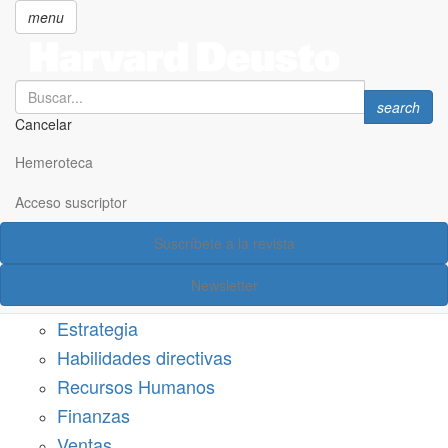
menu
Search
Search
search
Cancelar
Pasar
SECCIONES
al
Hemeroteca
Suscríbete a Harvard Deusto
contenido
principal
Acceso suscriptor
Acceso suscriptor
Suscríbete a la revista
Categorías
Newsletter
Márketing
Estrategia
Habilidades directivas
Recursos Humanos
Finanzas
Ventas