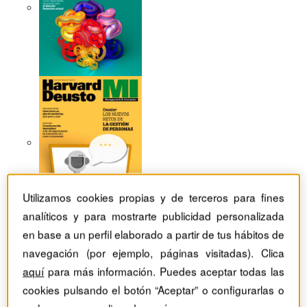
Utilizamos cookies propias y de terceros para fines
analíticos y para mostrarte publicidad personalizada
en base a un perfil elaborado a partir de tus hábitos de
navegación (por ejemplo, páginas visitadas). Clica
Revistas Harvard Deusto
Habilidades directivas
aquí
para más información. Puedes aceptar todas las
Entrevista a Wiliam Ury. Resolución de conflictos 2.0: el
cookies pulsando el botón “Aceptar” o configurarlas o
marco mental del posibilista