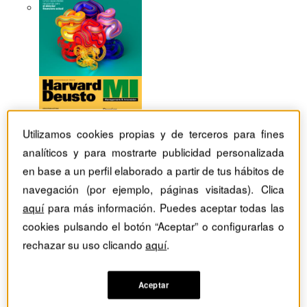
Utilizamos cookies propias y de terceros para fines
analíticos y para mostrarte publicidad personalizada
en base a un perfil elaborado a partir de tus hábitos de
navegación (por ejemplo, páginas visitadas). Clica
aquí
para más información. Puedes aceptar todas las
cookies pulsando el botón “Aceptar” o configurarlas o
rechazar su uso clicando
aquí
.
Revistas Harvard Deusto
Márketing
Fijación de precios basándose en la creación de valor:
Aceptar
¿Cuánto está dispuesto a pagar el cliente?