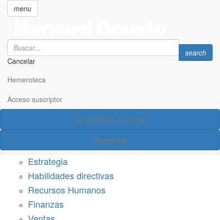
menu
Search
Search
search
Cancelar
Pasar
SECCIONES
al
Hemeroteca
Suscríbete a Harvard Deusto
contenido
principal
Acceso suscriptor
Acceso suscriptor
Suscríbete a la revista
Categorías
Newsletter
Márketing
Estrategia
Habilidades directivas
Recursos Humanos
Finanzas
Ventas