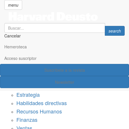
menu
Search
Search
search
Cancelar
Pasar
SECCIONES
al
Hemeroteca
Suscríbete a Harvard Deusto
contenido
principal
Acceso suscriptor
Acceso suscriptor
Suscríbete a la revista
Categorías
Newsletter
Márketing
Estrategia
Habilidades directivas
Recursos Humanos
Finanzas
Ventas