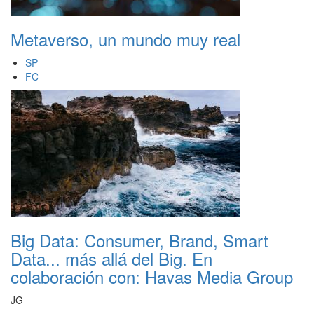
Metaverso, un mundo muy real
SP
FC
Big Data: Consumer, Brand, Smart
Data... más allá del Big. En
colaboración con: Havas Media Group
JG