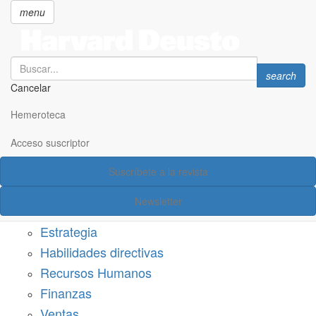
menu
Search
Search
search
Cancelar
Pasar
SECCIONES
al
Hemeroteca
Suscríbete a Harvard Deusto
contenido
principal
Acceso suscriptor
Acceso suscriptor
Suscríbete a la revista
Categorías
Newsletter
Márketing
Estrategia
Habilidades directivas
Recursos Humanos
Finanzas
Ventas