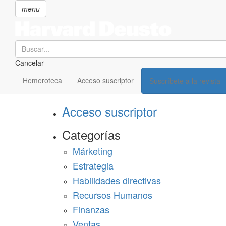
menu
Search
Cancelar
Pasar
SECCIONES
al
Hemeroteca
Acceso suscriptor
Suscríbete a la revista
Suscríbete a Harvard Deusto
contenido
principal
Acceso suscriptor
Categorías
Márketing
Estrategia
Habilidades directivas
Recursos Humanos
Finanzas
Ventas