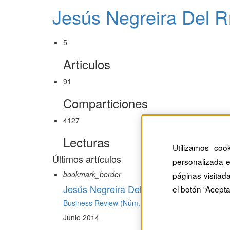
Jesús Negreira Del R
5
Articulos
91
Comparticiones
4127
Lecturas
Utilizamos coo
Últimos artículos
personalizada e
bookmark_border
páginas visitad
Jesús Negreira Del Río
el botón “Acepta
Business Review (Núm. 132) ·
Habilidades directiv
Junio 2014